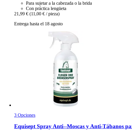
Para sujetar a la cabezada o la brida
Con práctica lengüeta
21,99 €
(11,00 € / pieza)
Entrega hasta el 18 agosto
3 Opciones
Equisept
Spray Anti-​-​Moscas y Anti-​Tábanos pa