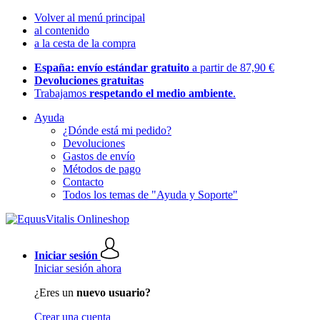
Volver al menú principal
al contenido
a la cesta de la compra
España: envío estándar gratuito
a partir de 87,90 €
Devoluciones gratuitas
Trabajamos
respetando el medio ambiente
.
Ayuda
¿Dónde está mi pedido?
Devoluciones
Gastos de envío
Métodos de pago
Contacto
Todos los temas de "Ayuda y Soporte"
Iniciar sesión
Iniciar sesión ahora
¿Eres un
nuevo usuario?
Crear una cuenta