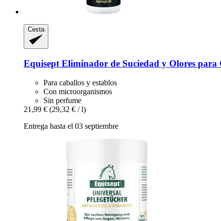
Cesta
Equisept
Eliminador de Suciedad y Olores para 
Para caballos y establos
Con microorganismos
Sin perfume
21,99 €
(29,32 € / l)
Entrega hasta el 03 septiembre