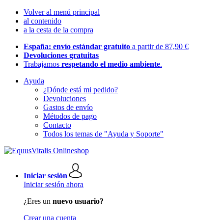
Volver al menú principal
al contenido
a la cesta de la compra
España: envío estándar gratuito
a partir de 87,90 €
Devoluciones gratuitas
Trabajamos
respetando el medio ambiente
.
Ayuda
¿Dónde está mi pedido?
Devoluciones
Gastos de envío
Métodos de pago
Contacto
Todos los temas de "Ayuda y Soporte"
Iniciar sesión
Iniciar sesión ahora
¿Eres un
nuevo usuario?
Crear una cuenta