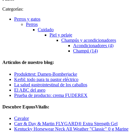
Categorías:
Perros y gatos
Perros
Cuidado
Piel y pelaje
Champús y acondicionadores
Acondicionadores (4)
Champú (14)
Artículos de nuestro blog:
Produkttest: Damen-Bomberjacke
Kerbl: todo para tu pastor eléctrico
La salud gastrointestinal de los caballos
El ABC del aseo
Prueba de producto: crema FUDEREX
Descubre EquusVitalis:
Cavalor
Carr & Day & Martin FLYGARD® Extra Strength Gel
Kentucky Horsewear Neck All Weather "Classic" 0 g Marine