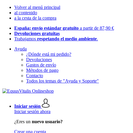
Volver al menú principal
al contenido
a la cesta de la compra
España: envío estándar gratuito
a partir de 87,90 €
Devoluciones gratuitas
Trabajamos
respetando el medio ambiente
.
Ayuda
¿Dónde está mi pedido?
Devoluciones
Gastos de envío
Métodos de pago
Contacto
Todos los temas de "Ayuda y Soporte"
Iniciar sesión
Iniciar sesión ahora
¿Eres un
nuevo usuario?
Crear una cuenta