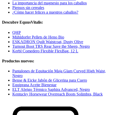
La importancia del magnesio para los caballos
Piensos sin cereales
¿Cómo hacer felices a nuestros caballos?
Descubre EquusVitalis:
QHP
Mühldorfer Pellets de Heno Bio
ESKADRON Quilt Waistcoat, Dusty Olive
Turnout Boot TRS Rear Save the Sheep, Negro
Kerbl Comedero Flexible FlexBag, 12 L
Productos nuevos:
Pantalones de Equitación Maja Glam Curved High Waist,
Negro
Bense & Eicke Jabón de Glicerina para Cuero
Equiprana Aceite Bienestar
ELT Abrigo Térmico Saphira Advanced, Negro
Kentucky Horsewear Overreach Boots Solimbra, Black