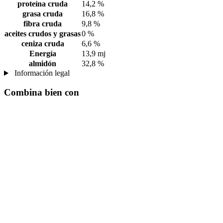
proteína cruda
14,2 %
grasa cruda
16,8 %
fibra cruda
9,8 %
aceites crudos y grasas
0 %
ceniza cruda
6,6 %
Energía
13,9 mj
almidón
32,8 %
Información legal
Combina bien con