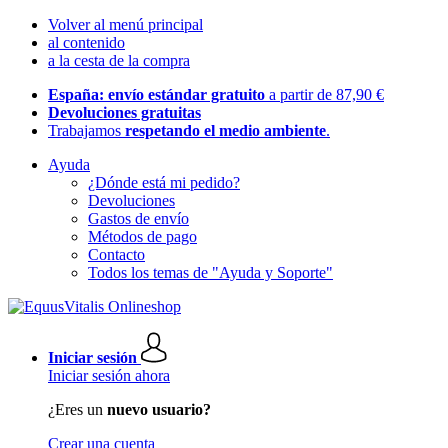
Volver al menú principal
al contenido
a la cesta de la compra
España: envío estándar gratuito
a partir de 87,90 €
Devoluciones gratuitas
Trabajamos
respetando el medio ambiente
.
Ayuda
¿Dónde está mi pedido?
Devoluciones
Gastos de envío
Métodos de pago
Contacto
Todos los temas de "Ayuda y Soporte"
Iniciar sesión
Iniciar sesión ahora
¿Eres un
nuevo usuario?
Crear una cuenta