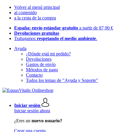
Volver al menú principal
al contenido
a la cesta de la compra
España: envío estándar gratuito
a partir de 87,90 €
Devoluciones gratuitas
Trabajamos
respetando el medio ambiente
.
Ayuda
¿Dónde está mi pedido?
Devoluciones
Gastos de envío
Métodos de pago
Contacto
Todos los temas de "Ayuda y Soporte"
Iniciar sesión
Iniciar sesión ahora
¿Eres un
nuevo usuario?
Crear una cuenta