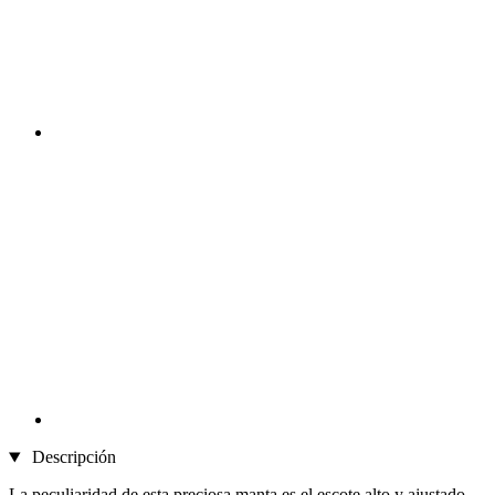
Descripción
La peculiaridad de esta preciosa manta es el escote alto y ajustado.