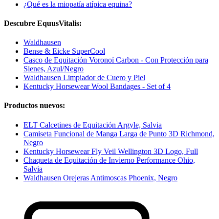
¿Qué es la miopatía atípica equina?
Descubre EquusVitalis:
Waldhausen
Bense & Eicke SuperCool
Casco de Equitación Voronoï Carbon - Con Protección para
Sienes, Azul/Negro
Waldhausen Limpiador de Cuero y Piel
Kentucky Horsewear Wool Bandages - Set of 4
Productos nuevos:
ELT Calcetines de Equitación Argyle, Salvia
Camiseta Funcional de Manga Larga de Punto 3D Richmond,
Negro
Kentucky Horsewear Fly Veil Wellington 3D Logo, Full
Chaqueta de Equitación de Invierno Performance Ohio,
Salvia
Waldhausen Orejeras Antimoscas Phoenix, Negro