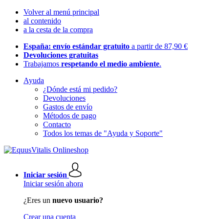
Volver al menú principal
al contenido
a la cesta de la compra
España: envío estándar gratuito
a partir de 87,90 €
Devoluciones gratuitas
Trabajamos
respetando el medio ambiente
.
Ayuda
¿Dónde está mi pedido?
Devoluciones
Gastos de envío
Métodos de pago
Contacto
Todos los temas de "Ayuda y Soporte"
Iniciar sesión
Iniciar sesión ahora
¿Eres un
nuevo usuario?
Crear una cuenta