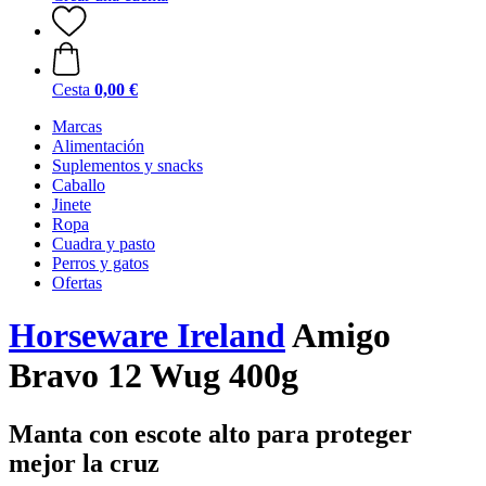
Cesta
0,00 €
Marcas
Alimentación
Suplementos y snacks
Caballo
Jinete
Ropa
Cuadra y pasto
Perros y gatos
Ofertas
Horseware Ireland
Amigo
Bravo 12 Wug 400g
Manta con escote alto para proteger
mejor la cruz