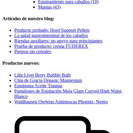
Equipamiento para caballos (10)
Mantas (43)
Artículos de nuestro blog:
Producto probado: Hoof Support Pellets
La salud gastrointestinal de los caballos
Riendas auxiliares: un apoyo para principiantes
Prueba de producto: crema FUDEREX
Piensos sin cereales
Productos nuevos:
Lilla Livet Berry Bubble Bath
Chia de Gracia Organic Magnesium
Equiprana Aceite Trauma
Pantalones de Equitación Maja Glam Curved High Waist,
Blanco
Waldhausen Orejeras Antimoscas Phoenix, Negro