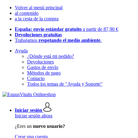
Volver al menú principal
al contenido
a la cesta de la compra
España: envío estándar gratuito
a partir de 87,90 €
Devoluciones gratuitas
Trabajamos
respetando el medio ambiente
.
Ayuda
¿Dónde está mi pedido?
Devoluciones
Gastos de envío
Métodos de pago
Contacto
Todos los temas de "Ayuda y Soporte"
Iniciar sesión
Iniciar sesión ahora
¿Eres un
nuevo usuario?
Crear una cuenta