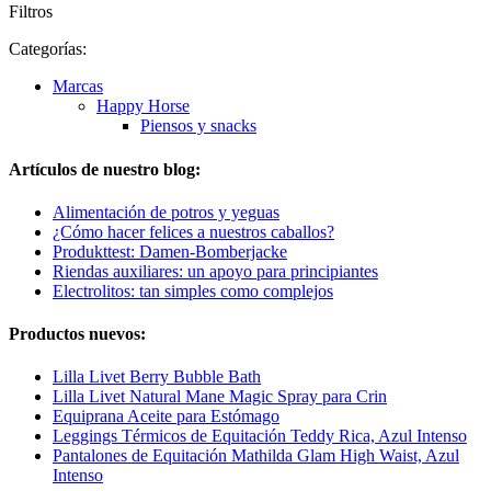
Filtros
Categorías:
Marcas
Happy Horse
Piensos y snacks
Artículos de nuestro blog:
Alimentación de potros y yeguas
¿Cómo hacer felices a nuestros caballos?
Produkttest: Damen-Bomberjacke
Riendas auxiliares: un apoyo para principiantes
Electrolitos: tan simples como complejos
Productos nuevos:
Lilla Livet Berry Bubble Bath
Lilla Livet Natural Mane Magic Spray para Crin
Equiprana Aceite para Estómago
Leggings Térmicos de Equitación Teddy Rica, Azul Intenso
Pantalones de Equitación Mathilda Glam High Waist, Azul
Intenso