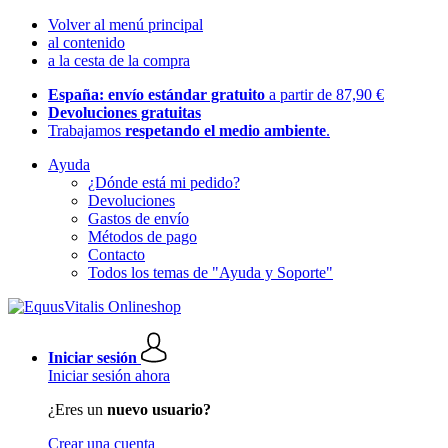
Volver al menú principal
al contenido
a la cesta de la compra
España: envío estándar gratuito
a partir de 87,90 €
Devoluciones gratuitas
Trabajamos
respetando el medio ambiente
.
Ayuda
¿Dónde está mi pedido?
Devoluciones
Gastos de envío
Métodos de pago
Contacto
Todos los temas de "Ayuda y Soporte"
Iniciar sesión
Iniciar sesión ahora
¿Eres un
nuevo usuario?
Crear una cuenta