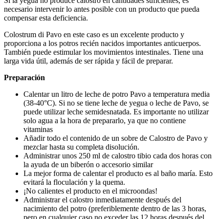
Si la yegua no produce calostro en cantidades suficientes, es
necesario intervenir lo antes posible con un producto que pueda
compensar esta deficiencia.
Colostrum di Pavo en este caso es un excelente producto y
proporciona a los potros recién nacidos importantes anticuerpos.
También puede estimular los movimientos intestinales. Tiene una
larga vida útil, además de ser rápida y fácil de preparar.
Preparación
Calentar un litro de leche de potro Pavo a temperatura media
(38-40°C). Si no se tiene leche de yegua o leche de Pavo, se
puede utilizar leche semidesnatada. Es importante no utilizar
solo agua a la hora de prepararlo, ya que no contiene
vitaminas
Añadir todo el contenido de un sobre de Calostro de Pavo y
mezclar hasta su completa disolución.
Administrar unos 250 ml de calostro tibio cada dos horas con
la ayuda de un biberón o accesorio similar
La mejor forma de calentar el producto es al baño maría. Esto
evitará la floculación y la quema.
¡No calientes el producto en el microondas!
Administrar el calostro inmediatamente después del
nacimiento del potro (preferiblemente dentro de las 3 horas,
pero en cualquier caso no exceder las 12 horas después del