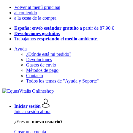
Volver al menú principal
al contenido
a la cesta de la compra
España: envío estándar gratuito
a partir de 87,90 €
Devoluciones gratuitas
Trabajamos
respetando el medio ambiente
.
Ayuda
¿Dónde está mi pedido?
Devoluciones
Gastos de envío
Métodos de pago
Contacto
Todos los temas de "Ayuda y Soporte"
Iniciar sesión
Iniciar sesión ahora
¿Eres un
nuevo usuario?
Crear una cuenta