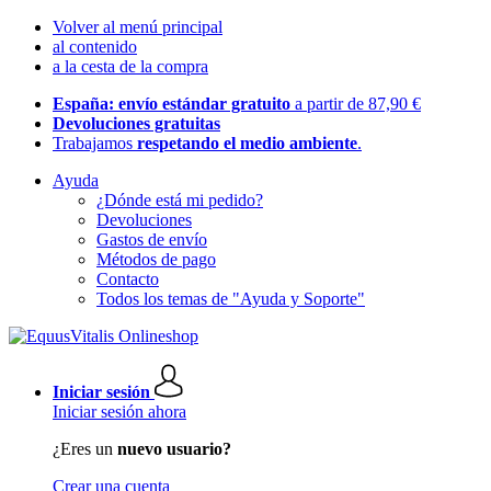
Volver al menú principal
al contenido
a la cesta de la compra
España: envío estándar gratuito
a partir de 87,90 €
Devoluciones gratuitas
Trabajamos
respetando el medio ambiente
.
Ayuda
¿Dónde está mi pedido?
Devoluciones
Gastos de envío
Métodos de pago
Contacto
Todos los temas de "Ayuda y Soporte"
Iniciar sesión
Iniciar sesión ahora
¿Eres un
nuevo usuario?
Crear una cuenta