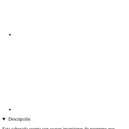
Descripción
Esta cabezada cuenta con suaves inserciones de neopreno que