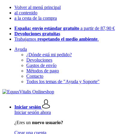
Volver al menú principal
al contenido
a la cesta de la compra
España: envío estándar gratuito
a partir de 87,90 €
Devoluciones gratuitas
Trabajamos
respetando el medio ambiente
.
Ayuda
¿Dónde está mi pedido?
Devoluciones
Gastos de envío
Métodos de pago
Contacto
Todos los temas de "Ayuda y Soporte"
Iniciar sesión
Iniciar sesión ahora
¿Eres un
nuevo usuario?
Crear una cuenta