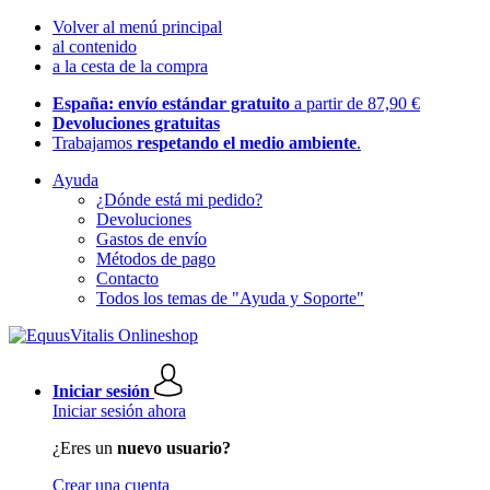
Volver al menú principal
al contenido
a la cesta de la compra
España: envío estándar gratuito
a partir de 87,90 €
Devoluciones gratuitas
Trabajamos
respetando el medio ambiente
.
Ayuda
¿Dónde está mi pedido?
Devoluciones
Gastos de envío
Métodos de pago
Contacto
Todos los temas de "Ayuda y Soporte"
Iniciar sesión
Iniciar sesión ahora
¿Eres un
nuevo usuario?
Crear una cuenta