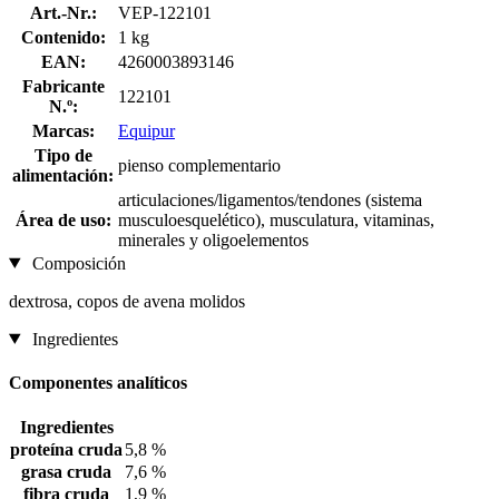
Art.-Nr.:
VEP-122101
Contenido:
1 kg
EAN:
4260003893146
Fabricante
122101
N.º:
Marcas:
Equipur
Tipo de
pienso complementario
alimentación:
articulaciones/ligamentos/tendones (sistema
Área de uso:
musculoesquelético), musculatura, vitaminas,
minerales y oligoelementos
Composición
dextrosa, copos de avena molidos
Ingredientes
Componentes analíticos
Ingredientes
proteína cruda
5,8 %
grasa cruda
7,6 %
fibra cruda
1,9 %