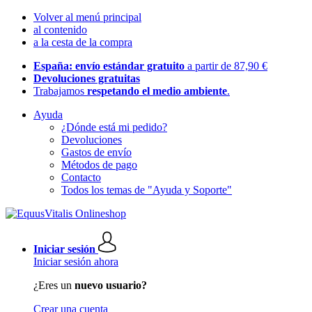
Volver al menú principal
al contenido
a la cesta de la compra
España: envío estándar gratuito
a partir de 87,90 €
Devoluciones gratuitas
Trabajamos
respetando el medio ambiente
.
Ayuda
¿Dónde está mi pedido?
Devoluciones
Gastos de envío
Métodos de pago
Contacto
Todos los temas de "Ayuda y Soporte"
Iniciar sesión
Iniciar sesión ahora
¿Eres un
nuevo usuario?
Crear una cuenta