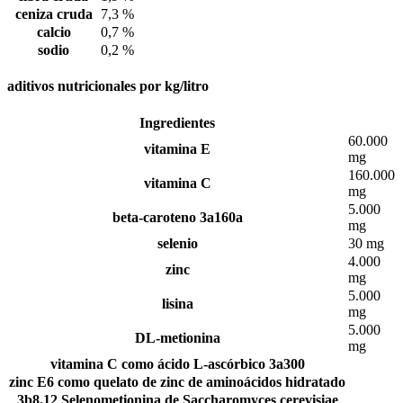
ceniza cruda
7,3 %
calcio
0,7 %
sodio
0,2 %
aditivos nutricionales por kg/litro
Ingredientes
60.000
vitamina E
mg
160.000
vitamina C
mg
5.000
beta-caroteno 3a160a
mg
selenio
30 mg
4.000
zinc
mg
5.000
lisina
mg
5.000
DL-metionina
mg
vitamina C como ácido L-ascórbico 3a300
zinc E6 como quelato de zinc de aminoácidos hidratado
3b8.12 Selenometionina de Saccharomyces cerevisiae