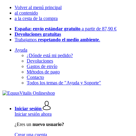
Volver al menú principal
al contenido
a la cesta de la compra
España: envío estándar gratuito
a partir de 87,90 €
Devoluciones gratuitas
Trabajamos
respetando el medio ambiente
.
Ayuda
¿Dónde está mi pedido?
Devoluciones
Gastos de envío
Métodos de pago
Contacto
Todos los temas de "Ayuda y Soporte"
Iniciar sesión
Iniciar sesión ahora
¿Eres un
nuevo usuario?
Crear una cuenta