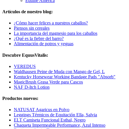
Equine America
Artículos de nuestro blog:
¿Cómo hacer felices a nuestros caballos?
Piensos sin cereales
La importancia del magnesio para los caballos
¿Qué es la fiebre del barro?
Alimentación de potros y yeguas
Descubre EquusVitalis:
VEREDUS
Waldhausen Peine de Muda con Mango de Gel, L
Kentucky Horsewear Working Bandage Pads "Absorb"
MagicBrush Grasa Verde para Cascos
NAF D-Itch Lotion
Productos nuevos:
NATUSAT Agaricus en Polvo
Leggings Térmicos de Equitación Ella, Salvia
ELT Camiseta Funcional Esthal, Negro
Chaqueta Impermeable Performance, Azul Intenso