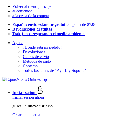
Volver al menú principal
al contenido
a la cesta de la compra
España: envío estándar gratuito
a partir de 87,90 €
Devoluciones gratuitas
Trabajamos
respetando el medio ambiente
.
Ayuda
¿Dónde está mi pedido?
Devoluciones
Gastos de envío
Métodos de pago
Contacto
Todos los temas de "Ayuda y Soporte"
Iniciar sesión
Iniciar sesión ahora
¿Eres un
nuevo usuario?
Crear una cuenta