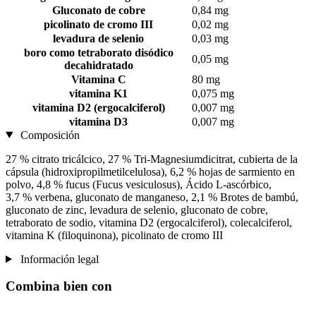
Gluconato de cobre
0,84 mg
picolinato de cromo III
0,02 mg
levadura de selenio
0,03 mg
boro como tetraborato disódico
0,05 mg
decahidratado
Vitamina C
80 mg
vitamina K1
0,075 mg
vitamina D2 (ergocalciferol)
0,007 mg
vitamina D3
0,007 mg
Composición
27 % citrato tricálcico, 27 % Tri-Magnesiumdicitrat, cubierta de la
cápsula (hidroxipropilmetilcelulosa), 6,2 % hojas de sarmiento en
polvo, 4,8 % fucus (Fucus vesiculosus), Ácido L-ascórbico,
3,7 % verbena, gluconato de manganeso, 2,1 % Brotes de bambú,
gluconato de zinc, levadura de selenio, gluconato de cobre,
tetraborato de sodio, vitamina D2 (ergocalciferol), colecalciferol,
vitamina K (filoquinona), picolinato de cromo III
Información legal
Combina bien con