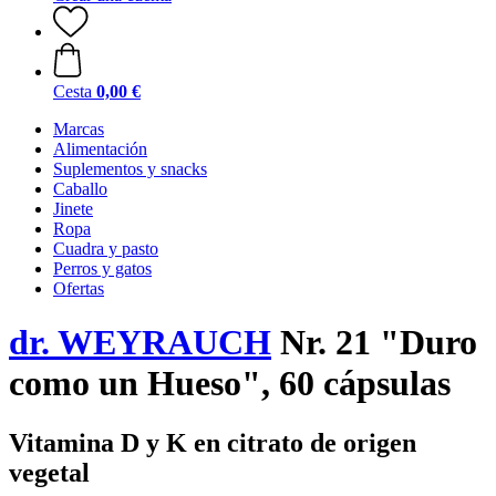
Cesta
0,00 €
Marcas
Alimentación
Suplementos y snacks
Caballo
Jinete
Ropa
Cuadra y pasto
Perros y gatos
Ofertas
dr. WEYRAUCH
Nr. 21 "Duro
como un Hueso", 60 cápsulas
Vitamina D y K en citrato de origen
vegetal