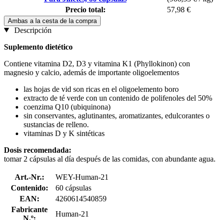
Precio total:
57,98 €
Ambas a la cesta de la compra
Descripción
Suplemento dietético
Contiene vitamina D2, D3 y vitamina K1 (Phyllokinon) con
magnesio y calcio, además de importante oligoelementos
las hojas de vid son ricas en el oligoelemento boro
extracto de té verde con un contenido de polifenoles del 50%
coenzima Q10 (ubiquinona)
sin conservantes, aglutinantes, aromatizantes, edulcorantes o
sustancias de relleno.
vitaminas D y K sintéticas
Dosis recomendada:
tomar 2 cápsulas al día después de las comidas, con abundante agua.
Art.-Nr.:
WEY-Human-21
Contenido:
60 cápsulas
EAN:
4260614540859
Fabricante
Human-21
N.º: