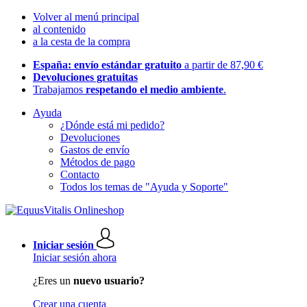
Volver al menú principal
al contenido
a la cesta de la compra
España: envío estándar gratuito
a partir de 87,90 €
Devoluciones gratuitas
Trabajamos
respetando el medio ambiente
.
Ayuda
¿Dónde está mi pedido?
Devoluciones
Gastos de envío
Métodos de pago
Contacto
Todos los temas de "Ayuda y Soporte"
Iniciar sesión
Iniciar sesión ahora
¿Eres un
nuevo usuario?
Crear una cuenta