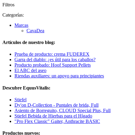
Filtros
Categorías:
Marcas
CavaDea
Artículos de nuestro blog:
Prueba de producto: crema FUDEREX
Garra del diablo: ¿es útil para los caballos?
Producto probado: Hoof Support Pellets
El ABC del aseo
Riendas auxiliares: un apoyo para principiantes
Descubre EquusVitalis:
Stiefel
Dy'on D-Collection - Puntales de brida, Full
Asiento de Borreguito, CLOUD Special Plus, Full
Stiefel Bebida de Hierbas para el Hígado
"Pro Flex Classic" Gaiter, Anthracite BASIC
Productos nuevos: