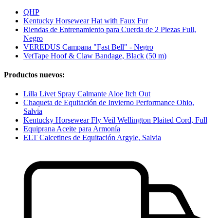
QHP
Kentucky Horsewear Hat with Faux Fur
Riendas de Entrenamiento para Cuerda de 2 Piezas Full,
Negro
VEREDUS Campana "Fast Bell" - Negro
VetTape Hoof & Claw Bandage, Black (50 m)
Productos nuevos:
Lilla Livet Spray Calmante Aloe Itch Out
Chaqueta de Equitación de Invierno Performance Ohio,
Salvia
Kentucky Horsewear Fly Veil Wellington Plaited Cord, Full
Equiprana Aceite para Armonía
ELT Calcetines de Equitación Argyle, Salvia