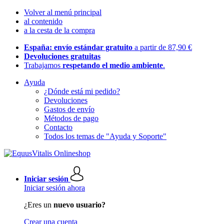
Volver al menú principal
al contenido
a la cesta de la compra
España: envío estándar gratuito
a partir de 87,90 €
Devoluciones gratuitas
Trabajamos
respetando el medio ambiente
.
Ayuda
¿Dónde está mi pedido?
Devoluciones
Gastos de envío
Métodos de pago
Contacto
Todos los temas de "Ayuda y Soporte"
Iniciar sesión
Iniciar sesión ahora
¿Eres un
nuevo usuario?
Crear una cuenta