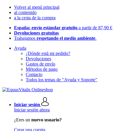
Volver al menú principal
al contenido
a la cesta de la compra
España: envío estándar gratuito
a partir de 87,90 €
Devoluciones gratuitas
Trabajamos
respetando el medio ambiente
.
Ayuda
¿Dónde está mi pedido?
Devoluciones
Gastos de envío
Métodos de pago
Contacto
Todos los temas de "Ayuda y Soporte"
Iniciar sesión
Iniciar sesión ahora
¿Eres un
nuevo usuario?
Crear una cuenta