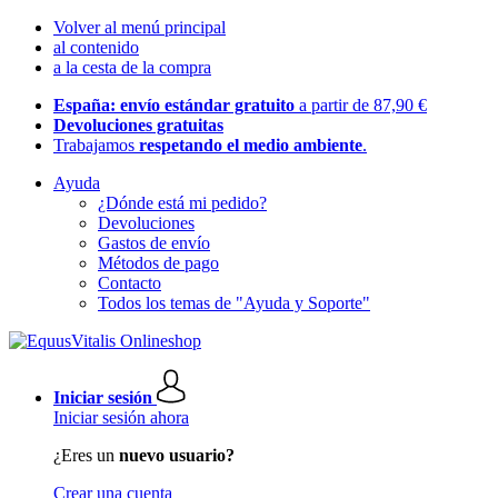
Volver al menú principal
al contenido
a la cesta de la compra
España: envío estándar gratuito
a partir de 87,90 €
Devoluciones gratuitas
Trabajamos
respetando el medio ambiente
.
Ayuda
¿Dónde está mi pedido?
Devoluciones
Gastos de envío
Métodos de pago
Contacto
Todos los temas de "Ayuda y Soporte"
Iniciar sesión
Iniciar sesión ahora
¿Eres un
nuevo usuario?
Crear una cuenta