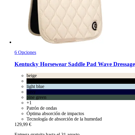
6 Opciones
Kentucky Horsewear
Saddle Pad Wave Dressage,
beige
black
light blue
navy
pine green
+1
Patrón de ondas
Óptima absorción de impactos
Tecnología de absorción de la humedad
129,99 €
Entrega gratuita hasta el 31 agosto