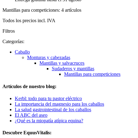
Mantillas para competiciones: 4 artículos
Todos los precios incl. IVA
Filtros
Categorías:
Caballo
Monturas y cabezadas
Mantillas y salvacruces
Sudaderos y mantillas
Mantillas para competiciones
Artículos de nuestro blog:
Kerbl: todo para tu pastor eléctrico
La importancia del magnesio para los caballos
La salud gastrointestinal de los caballos
El ABC del aseo
¿Qué es la miopatía atípica equina?
Descubre EquusVitalis: