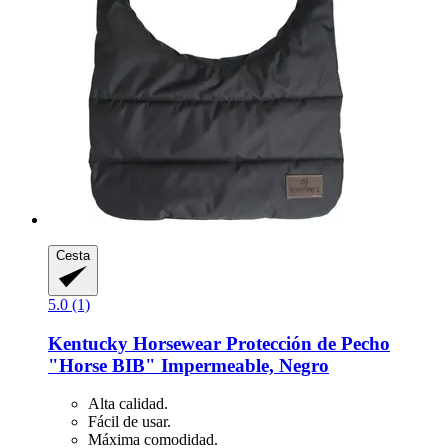
Cesta
5.0 (1)
Kentucky Horsewear
Protección de Pecho
"Horse BIB" Impermeable, Negro
Alta calidad.
Fácil de usar.
Máxima comodidad.