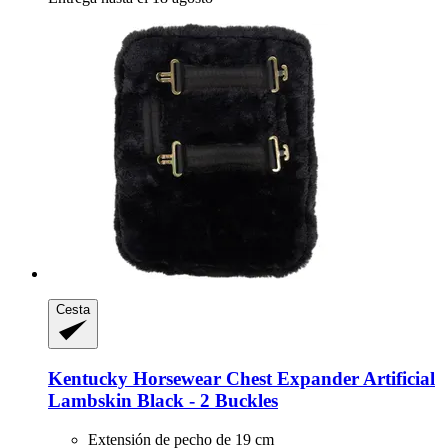
Cesta
Kentucky Horsewear
Chest Expander Artificial
Lambskin Black -​ 2 Buckles
Extensión de pecho de 19 cm