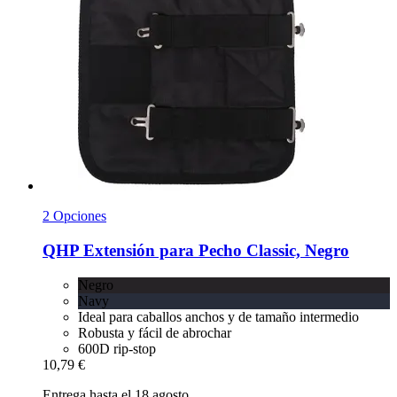
2 Opciones
QHP
Extensión para Pecho Classic, Negro
Negro
Navy
Ideal para caballos anchos y de tamaño intermedio
Robusta y fácil de abrochar
600D rip-stop
10,79 €
Entrega hasta el 18 agosto