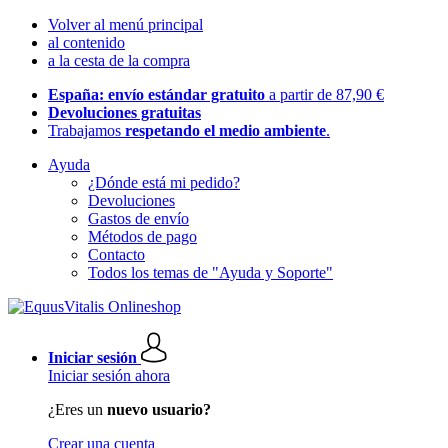
Volver al menú principal
al contenido
a la cesta de la compra
España: envío estándar gratuito
a partir de 87,90 €
Devoluciones gratuitas
Trabajamos
respetando el medio ambiente
.
Ayuda
¿Dónde está mi pedido?
Devoluciones
Gastos de envío
Métodos de pago
Contacto
Todos los temas de "Ayuda y Soporte"
Iniciar sesión
Iniciar sesión ahora
¿Eres un
nuevo usuario?
Crear una cuenta