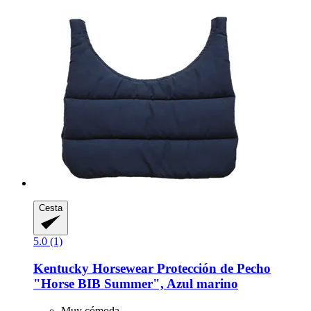
Cesta
5.0 (1)
Kentucky Horsewear
Protección de Pecho
"Horse BIB Summer", Azul marino
Muy cómoda.