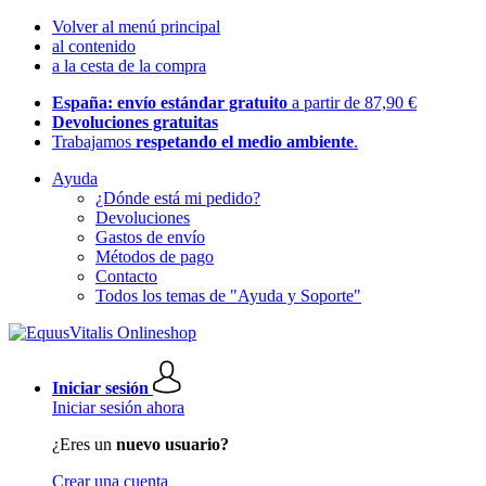
Volver al menú principal
al contenido
a la cesta de la compra
España: envío estándar gratuito
a partir de 87,90 €
Devoluciones gratuitas
Trabajamos
respetando el medio ambiente
.
Ayuda
¿Dónde está mi pedido?
Devoluciones
Gastos de envío
Métodos de pago
Contacto
Todos los temas de "Ayuda y Soporte"
Iniciar sesión
Iniciar sesión ahora
¿Eres un
nuevo usuario?
Crear una cuenta