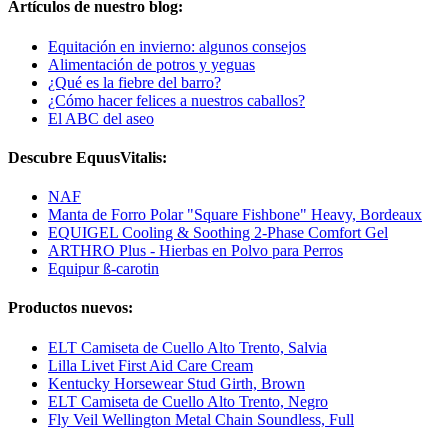
Artículos de nuestro blog:
Equitación en invierno: algunos consejos
Alimentación de potros y yeguas
¿Qué es la fiebre del barro?
¿Cómo hacer felices a nuestros caballos?
El ABC del aseo
Descubre EquusVitalis:
NAF
Manta de Forro Polar "Square Fishbone" Heavy, Bordeaux
EQUIGEL Cooling & Soothing 2-Phase Comfort Gel
ARTHRO Plus - Hierbas en Polvo para Perros
Equipur ß-carotin
Productos nuevos:
ELT Camiseta de Cuello Alto Trento, Salvia
Lilla Livet First Aid Care Cream
Kentucky Horsewear Stud Girth, Brown
ELT Camiseta de Cuello Alto Trento, Negro
Fly Veil Wellington Metal Chain Soundless, Full