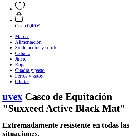
Cesta
0,00 €
Marcas
Alimentación
Suplementos y snacks
Caballo
Jinete
Ropa
Cuadra y pasto
Perros y gatos
Ofertas
uvex
Casco de Equitación
"Suxxeed Active Black Mat"
Extremadamente resistente en todas las
situaciones.