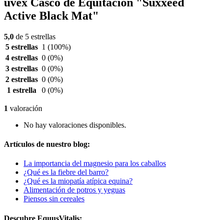
uvex Casco de Equitación "Suxxeed
Active Black Mat"
5,0
de 5 estrellas
5 estrellas
1
(100%)
4 estrellas
0
(0%)
3 estrellas
0
(0%)
2 estrellas
0
(0%)
1 estrella
0
(0%)
1
valoración
No hay valoraciones disponibles.
Artículos de nuestro blog:
La importancia del magnesio para los caballos
¿Qué es la fiebre del barro?
¿Qué es la miopatía atípica equina?
Alimentación de potros y yeguas
Piensos sin cereales
Descubre EquusVitalis: