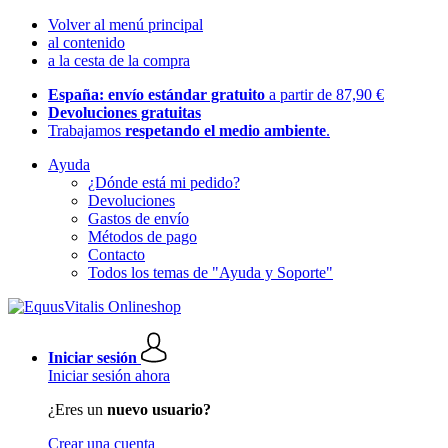
Volver al menú principal
al contenido
a la cesta de la compra
España: envío estándar gratuito
a partir de 87,90 €
Devoluciones gratuitas
Trabajamos
respetando el medio ambiente
.
Ayuda
¿Dónde está mi pedido?
Devoluciones
Gastos de envío
Métodos de pago
Contacto
Todos los temas de "Ayuda y Soporte"
Iniciar sesión
Iniciar sesión ahora
¿Eres un
nuevo usuario?
Crear una cuenta