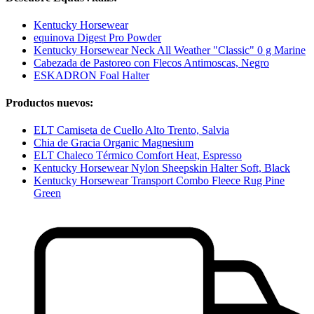
Kentucky Horsewear
equinova Digest Pro Powder
Kentucky Horsewear Neck All Weather "Classic" 0 g Marine
Cabezada de Pastoreo con Flecos Antimoscas, Negro
ESKADRON Foal Halter
Productos nuevos:
ELT Camiseta de Cuello Alto Trento, Salvia
Chia de Gracia Organic Magnesium
ELT Chaleco Térmico Comfort Heat, Espresso
Kentucky Horsewear Nylon Sheepskin Halter Soft, Black
Kentucky Horsewear Transport Combo Fleece Rug Pine
Green