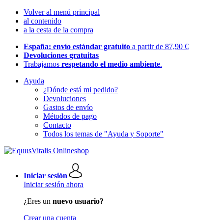
Volver al menú principal
al contenido
a la cesta de la compra
España: envío estándar gratuito
a partir de 87,90 €
Devoluciones gratuitas
Trabajamos
respetando el medio ambiente
.
Ayuda
¿Dónde está mi pedido?
Devoluciones
Gastos de envío
Métodos de pago
Contacto
Todos los temas de "Ayuda y Soporte"
Iniciar sesión
Iniciar sesión ahora
¿Eres un
nuevo usuario?
Crear una cuenta