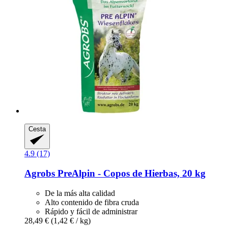
Cesta
4.9 (17)
Agrobs
PreAlpin -​ Copos de Hierbas, 20 kg
De la más alta calidad
Alto contenido de fibra cruda
Rápido y fácil de administrar
28,49 €
(1,42 € / kg)