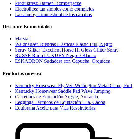
Produkttest: Damen-Bomberjacke
Electrolitos: tan simples como complejos
La salud gastrointestinal de los caballos
Descubre EquusVitalis:
Marstall
Waldhausen Riendas Elásticas Elastic Full, Negro
Spray Glitter 'Excellent Horse Hi Gloss Glitter Spray'
BUSSE Brida LUXURY Negro / Blanco
ESKADRON Sudadera con Capucha, Orquídea
Productos nuevos:
Kentucky Horsewear Fly Veil Wellington Metal Chain, Full
Kentucky Horsewear Saddle Pad Wave Jumping
Calcetines de Equitación Argyle, Antracita
Leggings Térmicos de Equitación Ella, Caoba
Equiprana Aceite para Vías Respiratorias