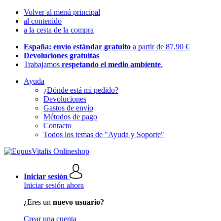
Volver al menú principal
al contenido
a la cesta de la compra
España: envío estándar gratuito
a partir de 87,90 €
Devoluciones gratuitas
Trabajamos
respetando el medio ambiente
.
Ayuda
¿Dónde está mi pedido?
Devoluciones
Gastos de envío
Métodos de pago
Contacto
Todos los temas de "Ayuda y Soporte"
Iniciar sesión
Iniciar sesión ahora
¿Eres un
nuevo usuario?
Crear una cuenta