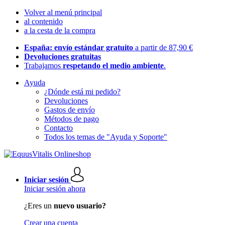
Volver al menú principal
al contenido
a la cesta de la compra
España: envío estándar gratuito
a partir de 87,90 €
Devoluciones gratuitas
Trabajamos
respetando el medio ambiente
.
Ayuda
¿Dónde está mi pedido?
Devoluciones
Gastos de envío
Métodos de pago
Contacto
Todos los temas de "Ayuda y Soporte"
Iniciar sesión
Iniciar sesión ahora
¿Eres un
nuevo usuario?
Crear una cuenta