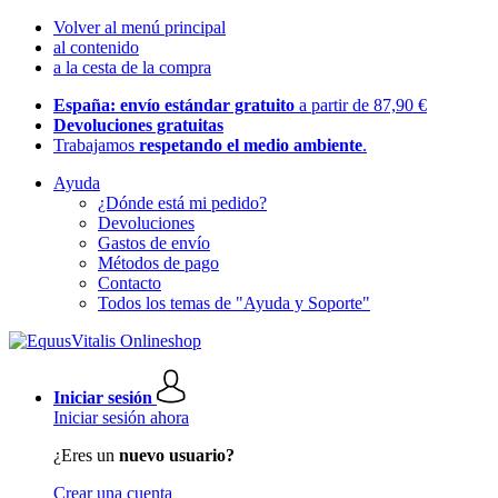
Volver al menú principal
al contenido
a la cesta de la compra
España: envío estándar gratuito
a partir de 87,90 €
Devoluciones gratuitas
Trabajamos
respetando el medio ambiente
.
Ayuda
¿Dónde está mi pedido?
Devoluciones
Gastos de envío
Métodos de pago
Contacto
Todos los temas de "Ayuda y Soporte"
Iniciar sesión
Iniciar sesión ahora
¿Eres un
nuevo usuario?
Crear una cuenta