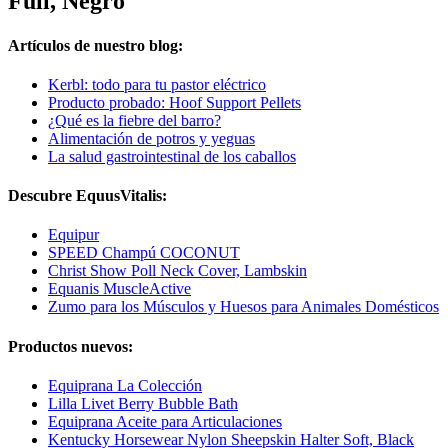
Full, Negro
Artículos de nuestro blog:
Kerbl: todo para tu pastor eléctrico
Producto probado: Hoof Support Pellets
¿Qué es la fiebre del barro?
Alimentación de potros y yeguas
La salud gastrointestinal de los caballos
Descubre EquusVitalis:
Equipur
SPEED Champú COCONUT
Christ Show Poll Neck Cover, Lambskin
Equanis MuscleActive
Zumo para los Músculos y Huesos para Animales Domésticos
Productos nuevos:
Equiprana La Colección
Lilla Livet Berry Bubble Bath
Equiprana Aceite para Articulaciones
Kentucky Horsewear Nylon Sheepskin Halter Soft, Black