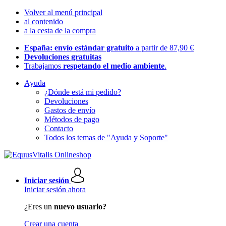
Volver al menú principal
al contenido
a la cesta de la compra
España: envío estándar gratuito
a partir de 87,90 €
Devoluciones gratuitas
Trabajamos
respetando el medio ambiente
.
Ayuda
¿Dónde está mi pedido?
Devoluciones
Gastos de envío
Métodos de pago
Contacto
Todos los temas de "Ayuda y Soporte"
Iniciar sesión
Iniciar sesión ahora
¿Eres un
nuevo usuario?
Crear una cuenta