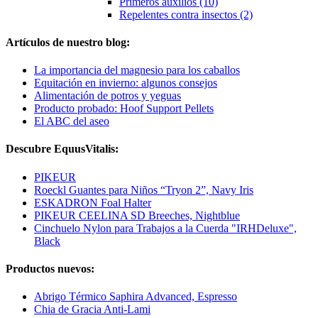
Primeros auxilios (10)
Repelentes contra insectos (2)
Artículos de nuestro blog:
La importancia del magnesio para los caballos
Equitación en invierno: algunos consejos
Alimentación de potros y yeguas
Producto probado: Hoof Support Pellets
El ABC del aseo
Descubre EquusVitalis:
PIKEUR
Roeckl Guantes para Niños “Tryon 2”, Navy Iris
ESKADRON Foal Halter
PIKEUR CEELINA SD Breeches, Nightblue
Cinchuelo Nylon para Trabajos a la Cuerda "IRHDeluxe",
Black
Productos nuevos:
Abrigo Térmico Saphira Advanced, Espresso
Chia de Gracia Anti-Lami