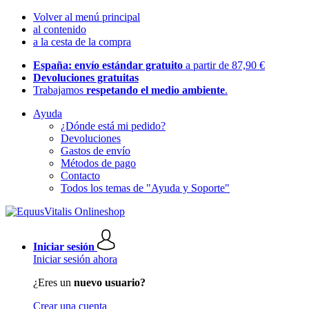
Volver al menú principal
al contenido
a la cesta de la compra
España: envío estándar gratuito
a partir de 87,90 €
Devoluciones gratuitas
Trabajamos
respetando el medio ambiente
.
Ayuda
¿Dónde está mi pedido?
Devoluciones
Gastos de envío
Métodos de pago
Contacto
Todos los temas de "Ayuda y Soporte"
Iniciar sesión
Iniciar sesión ahora
¿Eres un
nuevo usuario?
Crear una cuenta