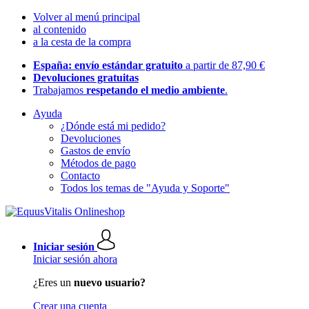
Volver al menú principal
al contenido
a la cesta de la compra
España: envío estándar gratuito
a partir de 87,90 €
Devoluciones gratuitas
Trabajamos
respetando el medio ambiente
.
Ayuda
¿Dónde está mi pedido?
Devoluciones
Gastos de envío
Métodos de pago
Contacto
Todos los temas de "Ayuda y Soporte"
Iniciar sesión
Iniciar sesión ahora
¿Eres un
nuevo usuario?
Crear una cuenta