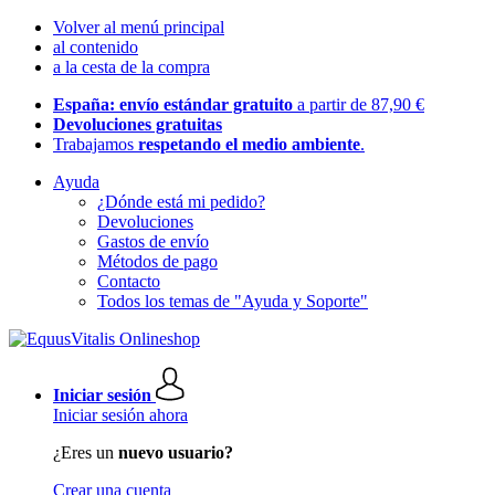
Volver al menú principal
al contenido
a la cesta de la compra
España: envío estándar gratuito
a partir de 87,90 €
Devoluciones gratuitas
Trabajamos
respetando el medio ambiente
.
Ayuda
¿Dónde está mi pedido?
Devoluciones
Gastos de envío
Métodos de pago
Contacto
Todos los temas de "Ayuda y Soporte"
Iniciar sesión
Iniciar sesión ahora
¿Eres un
nuevo usuario?
Crear una cuenta