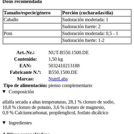
Dosis recomendada
Tamaño/especie/género
Porción (cucharadas/día)
Caballo
Sudoración moderada: 1
Sudoración fuerte: 2
Poni
Sudoración moderada: 0,5 - 1
Sudoración fuerte: 1-2
Art.-Nr.:
NUT-B550.1500.DE
Contenido:
1,50 kg
EAN:
5032410213188
Fabricante N.º:
B550.1500.DE
Marcas:
NutriLabs
Tipo de alimentación:
pienso complementario
Composición
alfalfa secada a altas temperaturas, 28,1 % cloruro de sodio,
10,8 % cloruro de potasio, 3,6 % cloruro de magnesio,
0,9 % Calciumcarbonat, propilenglicol, fosfato dicálcico
Ingredientes