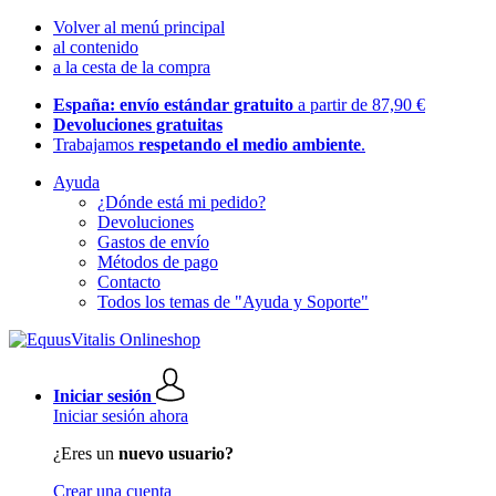
Volver al menú principal
al contenido
a la cesta de la compra
España: envío estándar gratuito
a partir de 87,90 €
Devoluciones gratuitas
Trabajamos
respetando el medio ambiente
.
Ayuda
¿Dónde está mi pedido?
Devoluciones
Gastos de envío
Métodos de pago
Contacto
Todos los temas de "Ayuda y Soporte"
Iniciar sesión
Iniciar sesión ahora
¿Eres un
nuevo usuario?
Crear una cuenta