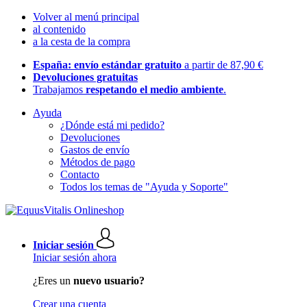
Volver al menú principal
al contenido
a la cesta de la compra
España: envío estándar gratuito
a partir de 87,90 €
Devoluciones gratuitas
Trabajamos
respetando el medio ambiente
.
Ayuda
¿Dónde está mi pedido?
Devoluciones
Gastos de envío
Métodos de pago
Contacto
Todos los temas de "Ayuda y Soporte"
Iniciar sesión
Iniciar sesión ahora
¿Eres un
nuevo usuario?
Crear una cuenta