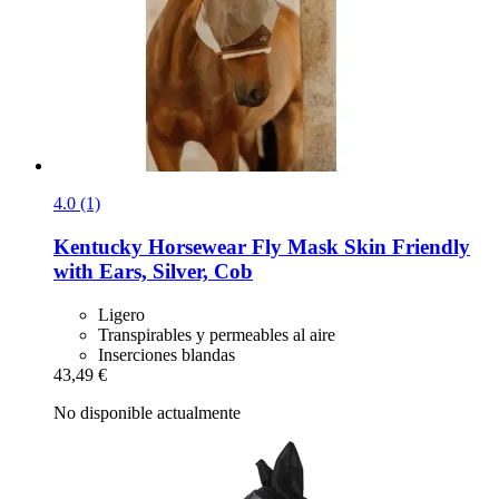
4.0 (1)
Kentucky Horsewear
Fly Mask Skin Friendly
with Ears, Silver, Cob
Ligero
Transpirables y permeables al aire
Inserciones blandas
43,49 €
No disponible actualmente