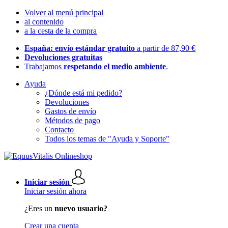
Volver al menú principal
al contenido
a la cesta de la compra
España: envío estándar gratuito
a partir de 87,90 €
Devoluciones gratuitas
Trabajamos
respetando el medio ambiente
.
Ayuda
¿Dónde está mi pedido?
Devoluciones
Gastos de envío
Métodos de pago
Contacto
Todos los temas de "Ayuda y Soporte"
Iniciar sesión
Iniciar sesión ahora
¿Eres un
nuevo usuario?
Crear una cuenta