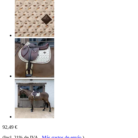
92,49 €
(Incl. 21% de IVA
-
Más gastos de envío
)