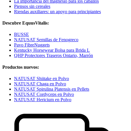
La importancia del magnesio para los caballos
Piensos sin cereales
Riendas auxiliares: un apoyo para principiantes
Descubre EquusVitalis:
BUSSE
NATUSAT Semillas de Fenogreco
Pavo FibreNuggets
Kentucky Horsewear Bolsa para Brida L
QHP Protectores Traseros Ontario, Marrón
Productos nuevos:
NATUSAT Shiitake en Polvo
NATUSAT Chaga en Polvo
NATUSAT Spirulina Platensis en Pellets
NATUSAT Cordyceps en Polvo
NATUSAT Hericium en Polvo