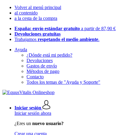
Volver al menú principal
al contenido
a la cesta de la compra
España: envío estándar gratuito
a partir de 87,90 €
Devoluciones gratuitas
Trabajamos
respetando el medio ambiente
.
Ayuda
¿Dónde está mi pedido?
Devoluciones
Gastos de envío
Métodos de pago
Contacto
Todos los temas de "Ayuda y Soporte"
Iniciar sesión
Iniciar sesión ahora
¿Eres un
nuevo usuario?
Crear una cuenta