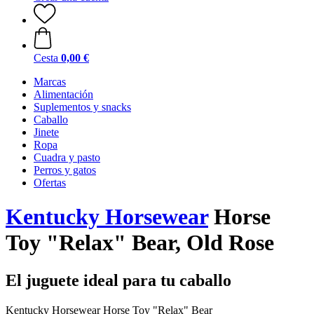
Cesta
0,00 €
Marcas
Alimentación
Suplementos y snacks
Caballo
Jinete
Ropa
Cuadra y pasto
Perros y gatos
Ofertas
Kentucky Horsewear
Horse
Toy "Relax" Bear, Old Rose
El juguete ideal para tu caballo
Kentucky Horsewear Horse Toy "Relax" Bear