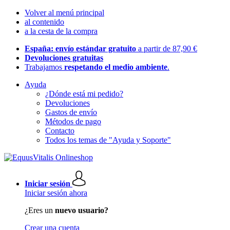
Volver al menú principal
al contenido
a la cesta de la compra
España: envío estándar gratuito
a partir de 87,90 €
Devoluciones gratuitas
Trabajamos
respetando el medio ambiente
.
Ayuda
¿Dónde está mi pedido?
Devoluciones
Gastos de envío
Métodos de pago
Contacto
Todos los temas de "Ayuda y Soporte"
Iniciar sesión
Iniciar sesión ahora
¿Eres un
nuevo usuario?
Crear una cuenta