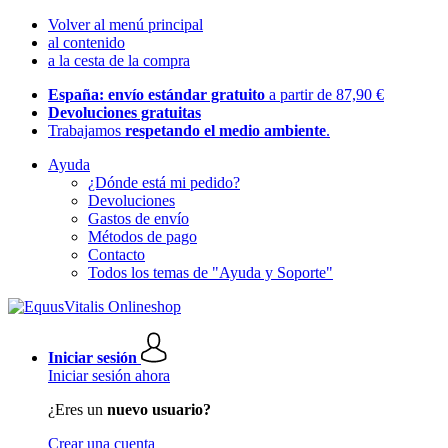
Volver al menú principal
al contenido
a la cesta de la compra
España: envío estándar gratuito
a partir de 87,90 €
Devoluciones gratuitas
Trabajamos
respetando el medio ambiente
.
Ayuda
¿Dónde está mi pedido?
Devoluciones
Gastos de envío
Métodos de pago
Contacto
Todos los temas de "Ayuda y Soporte"
Iniciar sesión
Iniciar sesión ahora
¿Eres un
nuevo usuario?
Crear una cuenta