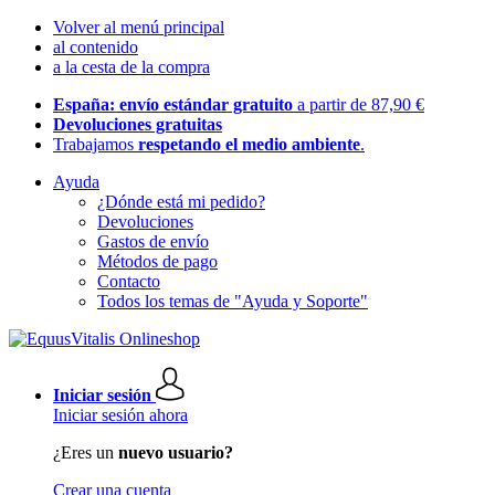
Volver al menú principal
al contenido
a la cesta de la compra
España: envío estándar gratuito
a partir de 87,90 €
Devoluciones gratuitas
Trabajamos
respetando el medio ambiente
.
Ayuda
¿Dónde está mi pedido?
Devoluciones
Gastos de envío
Métodos de pago
Contacto
Todos los temas de "Ayuda y Soporte"
Iniciar sesión
Iniciar sesión ahora
¿Eres un
nuevo usuario?
Crear una cuenta