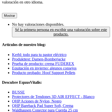
valoración en otro idioma.
Mostrar
No hay valoraciones disponibles.
Sé la primera persona en escribir una valoración sobre este
producto.
Artículos de nuestro blog:
Kerbl: todo para tu pastor eléctrico
Produkttest: Damen-Bomberjacke
Prueba de producto: crema FUDEREX
Equitación en invierno: algunos consejos
Producto probado: Hoof Support Pellets
Descubre EquusVitalis:
BUSSE
Protectores de Tendones 3D AIR EFFECT - Blanco
QHP Aciones de Nylon, Negro
QHP Bareback Pad Super Soft, Crema
Waldhausen Conector para Cuerda 25 cm