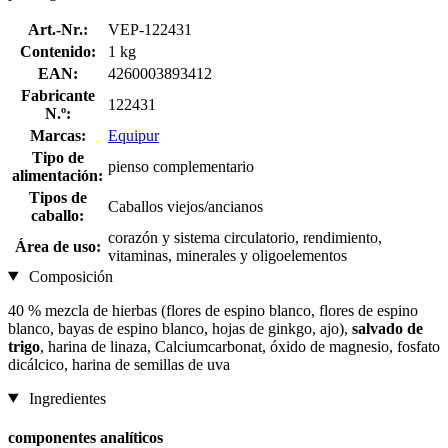
Art.-Nr.:
VEP-122431
Contenido:
1 kg
EAN:
4260003893412
Fabricante
122431
N.º:
Marcas:
Equipur
Tipo de
pienso complementario
alimentación:
Tipos de
Caballos viejos/ancianos
caballo:
corazón y sistema circulatorio, rendimiento,
Área de uso:
vitaminas, minerales y oligoelementos
Composición
40 % mezcla de hierbas (flores de espino blanco, flores de espino
blanco, bayas de espino blanco, hojas de ginkgo, ajo),
salvado de
trigo
, harina de linaza, Calciumcarbonat, óxido de magnesio, fosfato
dicálcico, harina de semillas de uva
Ingredientes
componentes analíticos