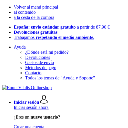
Volver al menú principal
al contenido
a la cesta de la compra
España: envío estándar gratuito
a partir de 87,90 €
Devoluciones gratuitas
Trabajamos
respetando el medio ambiente
.
Ayuda
¿Dónde está mi pedido?
Devoluciones
Gastos de envío
Métodos de pago
Contacto
Todos los temas de "Ayuda y Soporte"
Iniciar sesión
Iniciar sesión ahora
¿Eres un
nuevo usuario?
Crear una cuenta