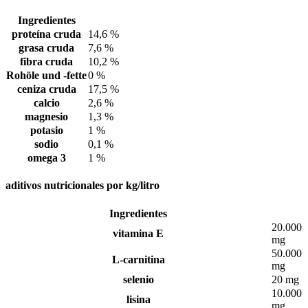
Ingredientes
proteína cruda
14,6 %
grasa cruda
7,6 %
fibra cruda
10,2 %
Rohöle und -fette
0 %
ceniza cruda
17,5 %
calcio
2,6 %
magnesio
1,3 %
potasio
1 %
sodio
0,1 %
omega 3
1 %
aditivos nutricionales por kg/litro
Ingredientes
20.000
vitamina E
mg
50.000
L-carnitina
mg
selenio
20 mg
10.000
lisina
mg