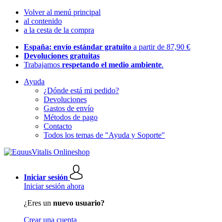
Volver al menú principal
al contenido
a la cesta de la compra
España: envío estándar gratuito
a partir de 87,90 €
Devoluciones gratuitas
Trabajamos
respetando el medio ambiente
.
Ayuda
¿Dónde está mi pedido?
Devoluciones
Gastos de envío
Métodos de pago
Contacto
Todos los temas de "Ayuda y Soporte"
Iniciar sesión
Iniciar sesión ahora
¿Eres un
nuevo usuario?
Crear una cuenta