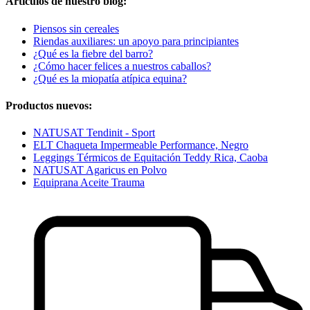
Artículos de nuestro blog:
Piensos sin cereales
Riendas auxiliares: un apoyo para principiantes
¿Qué es la fiebre del barro?
¿Cómo hacer felices a nuestros caballos?
¿Qué es la miopatía atípica equina?
Productos nuevos:
NATUSAT Tendinit - Sport
ELT Chaqueta Impermeable Performance, Negro
Leggings Térmicos de Equitación Teddy Rica, Caoba
NATUSAT Agaricus en Polvo
Equiprana Aceite Trauma