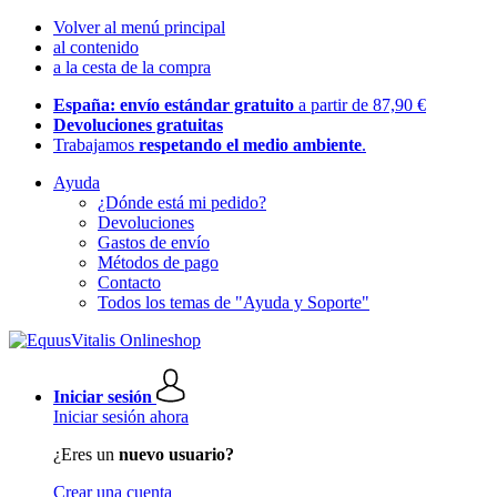
Volver al menú principal
al contenido
a la cesta de la compra
España: envío estándar gratuito
a partir de 87,90 €
Devoluciones gratuitas
Trabajamos
respetando el medio ambiente
.
Ayuda
¿Dónde está mi pedido?
Devoluciones
Gastos de envío
Métodos de pago
Contacto
Todos los temas de "Ayuda y Soporte"
Iniciar sesión
Iniciar sesión ahora
¿Eres un
nuevo usuario?
Crear una cuenta