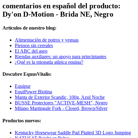
comentarios en español del producto:
Dy'on D-Motion - Brida NE, Negro
Artículos de nuestro blog:
Alimentación de potros y yeguas
Piensos sin cereales
El ABC del aseo
Riendas auxiliares: un apoyo para principiantes
¿Qué es la miopatía atípica equina?
Descubre EquusVitalis:
Equipur
EquiPower Biotina
Manta de Exterior Scandic, 100g, Azul Noche
BUSSE Protectores "ACTIVE-MESH", Negro
Milano Martingale Fork - Closed, Brown/Silver
Productos nuevos:
Kentucky Horsewear Saddle Pad Plaited 3D Logo Jumping