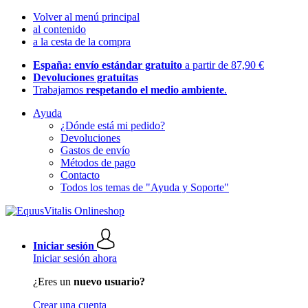
Volver al menú principal
al contenido
a la cesta de la compra
España: envío estándar gratuito
a partir de 87,90 €
Devoluciones gratuitas
Trabajamos
respetando el medio ambiente
.
Ayuda
¿Dónde está mi pedido?
Devoluciones
Gastos de envío
Métodos de pago
Contacto
Todos los temas de "Ayuda y Soporte"
Iniciar sesión
Iniciar sesión ahora
¿Eres un
nuevo usuario?
Crear una cuenta