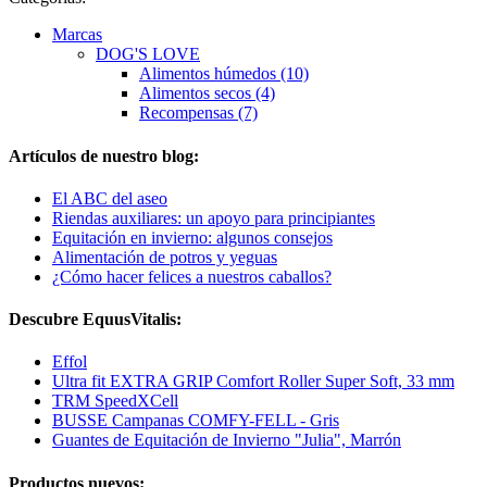
Marcas
DOG'S LOVE
Alimentos húmedos (10)
Alimentos secos (4)
Recompensas (7)
Artículos de nuestro blog:
El ABC del aseo
Riendas auxiliares: un apoyo para principiantes
Equitación en invierno: algunos consejos
Alimentación de potros y yeguas
¿Cómo hacer felices a nuestros caballos?
Descubre EquusVitalis:
Effol
Ultra fit EXTRA GRIP Comfort Roller Super Soft, 33 mm
TRM SpeedXCell
BUSSE Campanas COMFY-FELL - Gris
Guantes de Equitación de Invierno "Julia", Marrón
Productos nuevos: