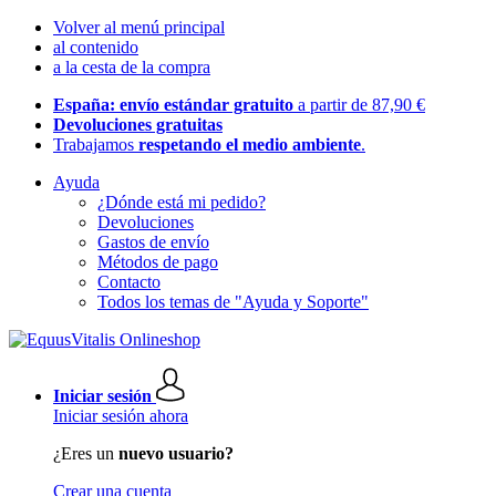
Volver al menú principal
al contenido
a la cesta de la compra
España: envío estándar gratuito
a partir de 87,90 €
Devoluciones gratuitas
Trabajamos
respetando el medio ambiente
.
Ayuda
¿Dónde está mi pedido?
Devoluciones
Gastos de envío
Métodos de pago
Contacto
Todos los temas de "Ayuda y Soporte"
Iniciar sesión
Iniciar sesión ahora
¿Eres un
nuevo usuario?
Crear una cuenta