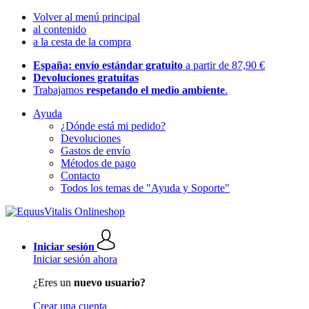
Volver al menú principal
al contenido
a la cesta de la compra
España: envío estándar gratuito
a partir de 87,90 €
Devoluciones gratuitas
Trabajamos
respetando el medio ambiente
.
Ayuda
¿Dónde está mi pedido?
Devoluciones
Gastos de envío
Métodos de pago
Contacto
Todos los temas de "Ayuda y Soporte"
Iniciar sesión
Iniciar sesión ahora
¿Eres un
nuevo usuario?
Crear una cuenta