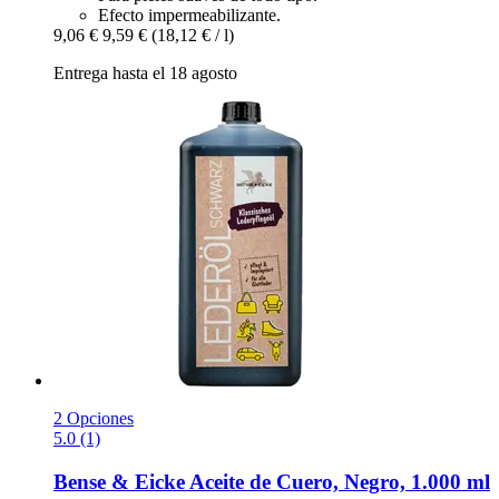
Efecto impermeabilizante.
9,06 €
9,59 €
(18,12 € / l)
Entrega hasta el 18 agosto
2 Opciones
5.0 (1)
Bense & Eicke
Aceite de Cuero, Negro, 1.000 ml