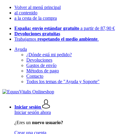
Volver al menú principal
al contenido
a la cesta de la compra
España: envío estándar gratuito
a partir de 87,90 €
Devoluciones gratuitas
Trabajamos
respetando el medio ambiente
.
Ayuda
¿Dónde está mi pedido?
Devoluciones
Gastos de envío
Métodos de pago
Contacto
Todos los temas de "Ayuda y Soporte"
Iniciar sesión
Iniciar sesión ahora
¿Eres un
nuevo usuario?
Crear una cuenta