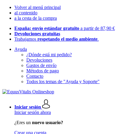
Volver al menú principal
al contenido
a la cesta de la compra
España: envío estándar gratuito
a partir de 87,90 €
Devoluciones gratuitas
Trabajamos
respetando el medio ambiente
.
Ayuda
¿Dónde está mi pedido?
Devoluciones
Gastos de envío
Métodos de pago
Contacto
Todos los temas de "Ayuda y Soporte"
Iniciar sesión
Iniciar sesión ahora
¿Eres un
nuevo usuario?
Crear una cuenta