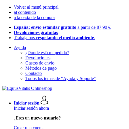
Volver al menú principal
al contenido
a la cesta de la compra
España: envío estándar gratuito
a partir de 87,90 €
Devoluciones gratuitas
Trabajamos
respetando el medio ambiente
.
Ayuda
¿Dónde está mi pedido?
Devoluciones
Gastos de envío
Métodos de pago
Contacto
Todos los temas de "Ayuda y Soporte"
Iniciar sesión
Iniciar sesión ahora
¿Eres un
nuevo usuario?
Crear una cuenta