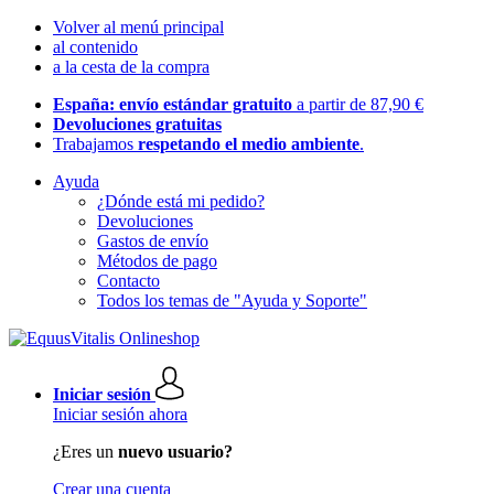
Volver al menú principal
al contenido
a la cesta de la compra
España: envío estándar gratuito
a partir de 87,90 €
Devoluciones gratuitas
Trabajamos
respetando el medio ambiente
.
Ayuda
¿Dónde está mi pedido?
Devoluciones
Gastos de envío
Métodos de pago
Contacto
Todos los temas de "Ayuda y Soporte"
Iniciar sesión
Iniciar sesión ahora
¿Eres un
nuevo usuario?
Crear una cuenta