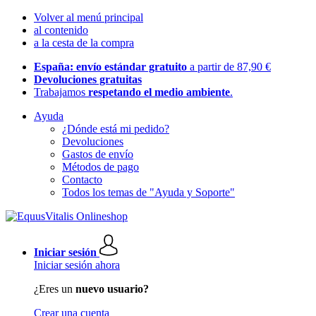
Volver al menú principal
al contenido
a la cesta de la compra
España: envío estándar gratuito
a partir de 87,90 €
Devoluciones gratuitas
Trabajamos
respetando el medio ambiente
.
Ayuda
¿Dónde está mi pedido?
Devoluciones
Gastos de envío
Métodos de pago
Contacto
Todos los temas de "Ayuda y Soporte"
Iniciar sesión
Iniciar sesión ahora
¿Eres un
nuevo usuario?
Crear una cuenta