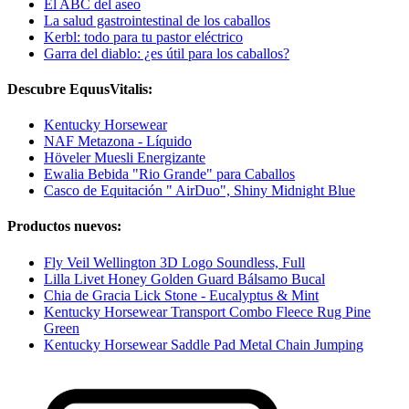
El ABC del aseo
La salud gastrointestinal de los caballos
Kerbl: todo para tu pastor eléctrico
Garra del diablo: ¿es útil para los caballos?
Descubre EquusVitalis:
Kentucky Horsewear
NAF Metazona - Líquido
Höveler Muesli Energizante
Ewalia Bebida "Rio Grande" para Caballos
Casco de Equitación " AirDuo", Shiny Midnight Blue
Productos nuevos:
Fly Veil Wellington 3D Logo Soundless, Full
Lilla Livet Honey Golden Guard Bálsamo Bucal
Chia de Gracia Lick Stone - Eucalyptus & Mint
Kentucky Horsewear Transport Combo Fleece Rug Pine
Green
Kentucky Horsewear Saddle Pad Metal Chain Jumping