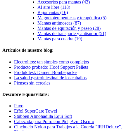
Accesorios para mantas (43)
Al aire libre (118)
Bajomantas (16)
Magnetoterapéuticas y terapéutica (5)
Mantas antimoscas (87)
Mantas de equitación y paseo (28)
Mantas de transporte y antisudor (51)
Mantas para cuadra (19)
Artículos de nuestro blog:
Electrolitos: tan simples como complejos
Producto probado: Hoof Support Pellets
Produkttest: Damen-Bomberjacke
La salud gastrointestinal de los caballos
Piensos sin cereales
Descubre EquusVitalis:
Pavo
Effol SuperCare Towel
Stübben Almohadilla Equi-Soft
Cabezada para Potro con Piel, Azul Oscuro
Cinchuelo Nylon para Trabajos a la Cuerda "IRHDeluxe",