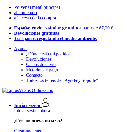
Volver al menú principal
al contenido
a la cesta de la compra
España: envío estándar gratuito
a partir de 87,90 €
Devoluciones gratuitas
Trabajamos
respetando el medio ambiente
.
Ayuda
¿Dónde está mi pedido?
Devoluciones
Gastos de envío
Métodos de pago
Contacto
Todos los temas de "Ayuda y Soporte"
Iniciar sesión
Iniciar sesión ahora
¿Eres un
nuevo usuario?
Crear una cuenta