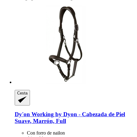
Cesta
Dy'on
Working by Dyon -​ Cabezada de Piel
Suave, Marrón, Full
Con forro de nailon