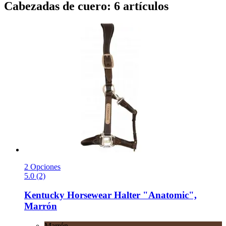
Cabezadas de cuero: 6 artículos
2 Opciones
5.0 (2)
Kentucky Horsewear
Halter "Anatomic",
Marrón
Marrón