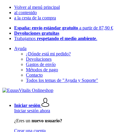
Volver al menú principal
al contenido
a la cesta de la compra
España: envío estándar gratuito
a partir de 87,90 €
Devoluciones gratuitas
Trabajamos
respetando el medio ambiente
.
Ayuda
¿Dónde está mi pedido?
Devoluciones
Gastos de envío
Métodos de pago
Contacto
Todos los temas de "Ayuda y Soporte"
Iniciar sesión
Iniciar sesión ahora
¿Eres un
nuevo usuario?
Crear una cuenta