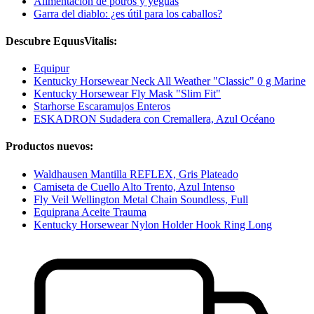
Alimentación de potros y yeguas
Garra del diablo: ¿es útil para los caballos?
Descubre EquusVitalis:
Equipur
Kentucky Horsewear Neck All Weather "Classic" 0 g Marine
Kentucky Horsewear Fly Mask "Slim Fit"
Starhorse Escaramujos Enteros
ESKADRON Sudadera con Cremallera, Azul Océano
Productos nuevos:
Waldhausen Mantilla REFLEX, Gris Plateado
Camiseta de Cuello Alto Trento, Azul Intenso
Fly Veil Wellington Metal Chain Soundless, Full
Equiprana Aceite Trauma
Kentucky Horsewear Nylon Holder Hook Ring Long